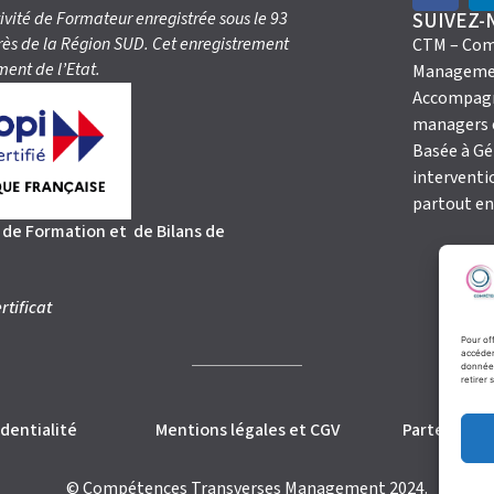
ivité de Formateur enregistrée sous le 93
SUIVEZ-
rès de la Région SUD. Cet enregistrement
CTM – Com
ent de l’Etat.
Manageme
Accompagn
managers e
Basée à Gé
interventi
partout en
s de Formation et de Bilans de
rtificat
Pour of
accéder
données
retirer
identialité
Mentions légales et CGV
Partenaires
© Compétences Transverses Management 2024.