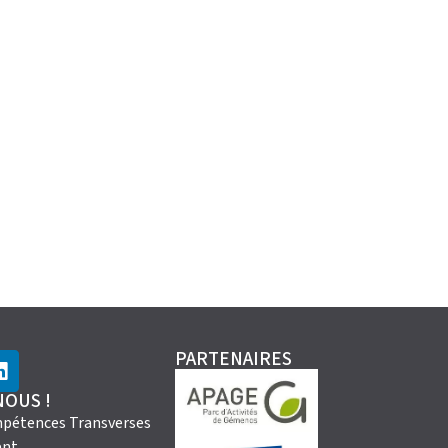
PARTENAIRES
NOUS !
pétences Transverses
nt