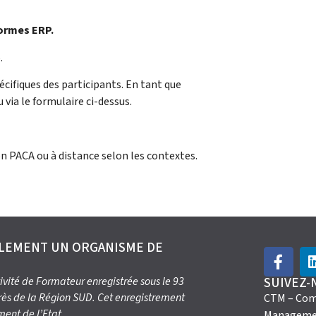
normes ERP.
.
écifiques des participants. En tant que
u via le formulaire ci-dessus.
PACA ou à distance selon les contextes.
ALEMENT UN ORGANISME DE
ivité de Formateur enregistrée sous le 93
SUIVEZ-
rès de la Région SUD. Cet enregistrement
CTM – Com
ent de l’Etat.
Manageme