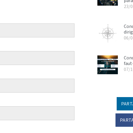
para
23/0
Cond
diri
06/0
Cond
faut-
07/1
PART
PART