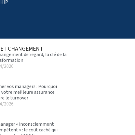
SHIP
 ET CHANGEMENT
hangement de regard, la clé de la
sformation
4/2026
er vos managers : Pourquoi
t votre meilleure assurance
re le turnover
4/2026
anager « inconsciemment
mpétent » : le coût caché qui