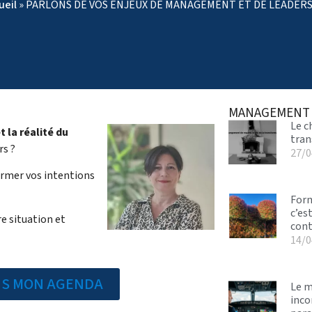
ueil
»
PARLONS DE VOS ENJEUX DE MANAGEMENT ET DE LEADER
MANAGEMENT
Le c
 la réalité du
tran
rs ?
27/0
ormer vos intentions
Form
c’es
e situation et
cont
14/0
NS MON AGENDA
Le m
inco