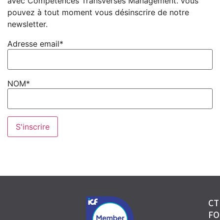
avec Compétences Transverses Management. vous
pouvez à tout moment vous désinscrire de notre
newsletter.
Adresse email*
NOM*
CT
FO