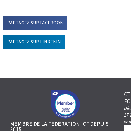
PARTAGEZ SUR FACEBOOK
PARTAGEZ SUR LINDEKIN
CT
FO
Déc
17 
vau
MEMBRE DE LA FEDERATION ICF DEPUIS
2015