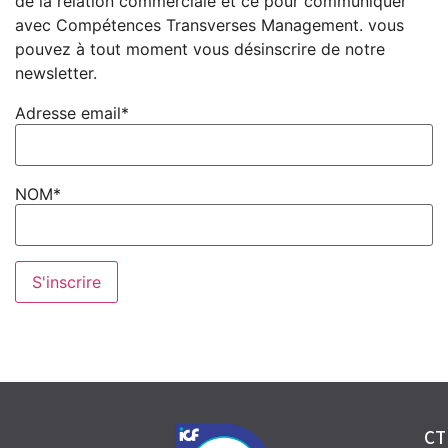
de la relation commerciale et ce pour communiquer
avec Compétences Transverses Management. vous
pouvez à tout moment vous désinscrire de notre
newsletter.
Adresse email*
NOM*
CT